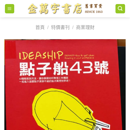
Skip
to
content
首頁
/
特價書刊
/
商業理財