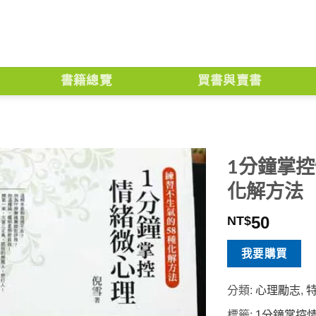
書籍總覽
買書與賣書
1分鐘掌
化解方法
50
NT$
我要購買
分類:
心理勵志
,
標籤:
1分鐘掌控