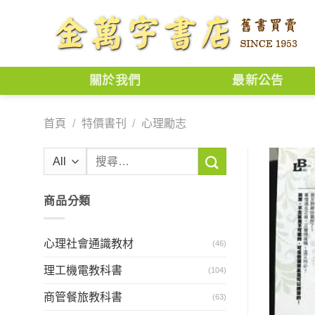
Skip
to
content
關於我們
最新公告
首頁
/
特價書刊
/
心理勵志
搜
尋
關
商品分類
鍵
字:
心理社會通識教材
(46)
理工機電教科書
(104)
商管餐旅教科書
(63)