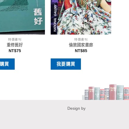
特價書刊
特價書刊
重修舊好
倫敦國家畫廊
NT$
75
NT$
85
購買
我要購買
Design by