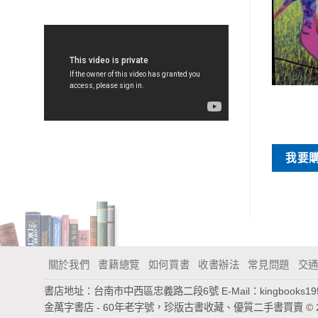
特價書刊
特價書刊
不平行的愛
天使的傷痕
NT$
20
NT$
120
買
我要購買
我要
關於我們
書籍總覽
如何買書
收書辦法
常見問題
交
書店地址：台南市中西區忠義路二段6號
E-Mail：
kingbooks1
金萬字書店 - 60年老字號，珍版古書收藏、優質二手書買賣
© 