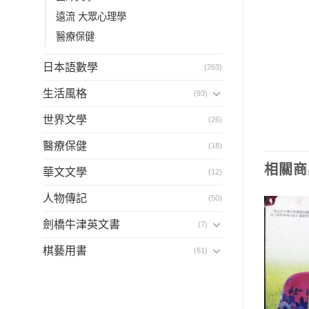
遠流 大眾心理學
醫療保健
日本語數學
(263)
生活風格
(93)
世界文學
(26)
醫療保健
(18)
相關商
華文文學
(12)
人物傳記
(50)
劍橋牛津英文書
(7)
棋藝用書
(61)