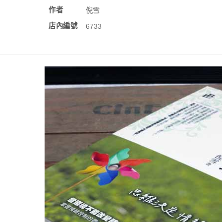
作者
倪雪
店內編號
6733