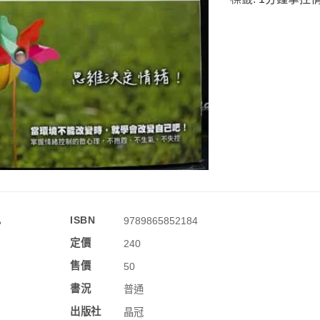
訊
ISBN
9789865852184
定價
240
售價
50
書況
普通
出版社
晶冠