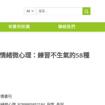
搜
尋
關
鍵
老書的知識
聯絡我們
字:
控情緒微心理：練習不生氣的58種
特價書刊
情緒微心理
,
9789865852184
,
倪雪
,
晶冠