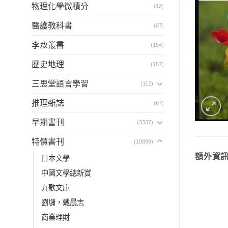
物理化學微積分
(12)
醫護教科書
(67)
李敖叢書
(154)
歷史地理
(167)
三思堂語言學習
(112)
推理雜誌
(67)
早期書刊
(3337)
特價書刊
(10899)
額外資
日本文學
中國文學總新賞
九歌文庫
劉墉，戴晨志
商業理財