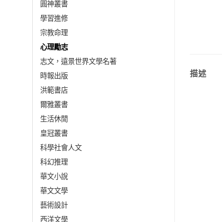
圓神叢書
學習進修
宗教命理
心理勵志
志文，遠景世界文學名著
描述
時報出版
洪範書店
爾雅叢書
生活休閒
皇冠叢書
科學社會人文
科幻推理
華文小說
華文文學
藝術設計
西洋文學