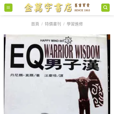
Skip
to
content
首頁
/
特價書刊
/
學習進修