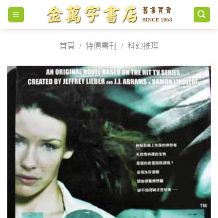
Skip
to
content
首頁
/
特價書刊
/
科幻推理