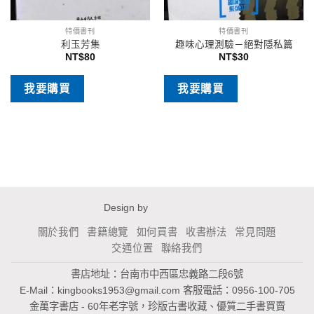
特價書刊
特價書刊
利玉芳集
趣味心理測驗－絕對隱私篇
NT$
80
NT$
30
我要購買
我要購買
Design by
關於我們
書籍總覽
如何買書
收書辦法
常見問題
交通位置
聯絡我們
書店地址：台南市中西區忠義路二段6號
E-Mail：
kingbooks1953@gmail.com
客服電話：0956-100-705
金萬字書店 - 60年老字號，珍版古書收藏、優質二手書買賣