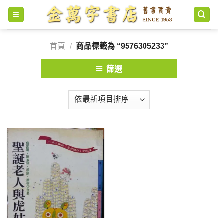
Skip
to
content
首頁
/
商品標籤為 “9576305233”
篩選