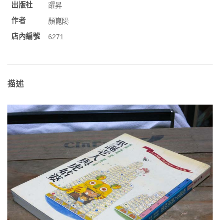
出版社
躍昇
作者
顏崑陽
店內編號
6271
描述