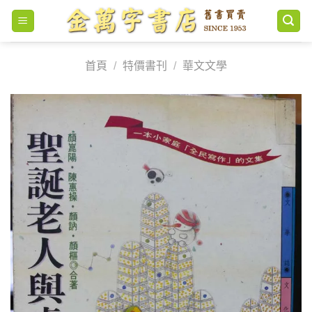
Skip
to
content
首頁
/
特價書刊
/
華文文學