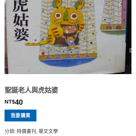
聖誕老人與虎姑婆
40
NT$
我要購買
分類:
特價書刊
,
華文文學