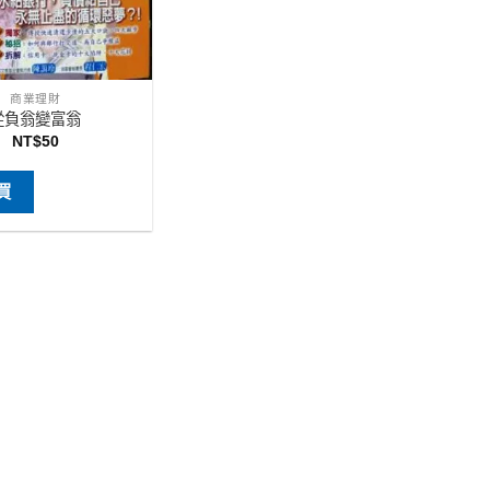
商業理財
從負翁變富翁
NT$
50
買