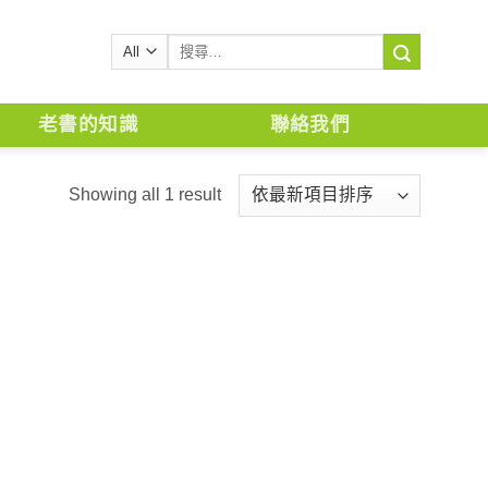
搜
尋
關
鍵
老書的知識
聯絡我們
字:
Showing all 1 result