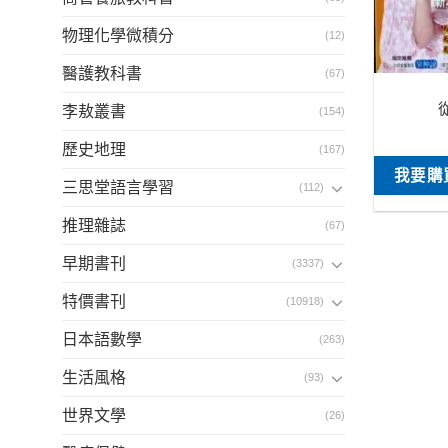
物理化學微積分
(12)
醫護教科書
(67)
李敖叢書
(154)
歷史地理
(167)
我要購
三思堂語言學習
(112)
推理雜誌
(67)
早期書刊
(3337)
特價書刊
(10918)
日本語數學
(263)
生活風格
(93)
世界文學
(26)