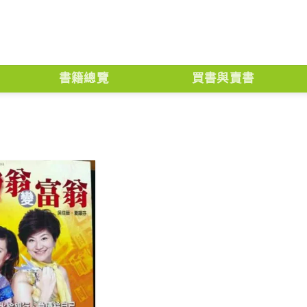
書籍總覽
買書與賣書