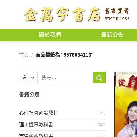
Skip
to
content
關於我們
最新公告
首頁
/
商品標籤為 “9576634113”
搜
尋
關
書籍分類
鍵
字:
心理社會通識教材
(46)
理工機電教科書
(104)
商管餐旅教科書
(63)