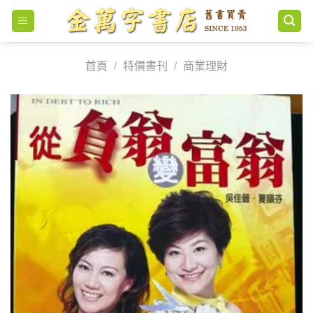
Skip
to
content
首頁
/
特價書刊
/
商業理財