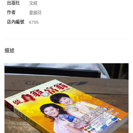
出版社
文經
作者
夏韻芬
店內編號
6705
描述