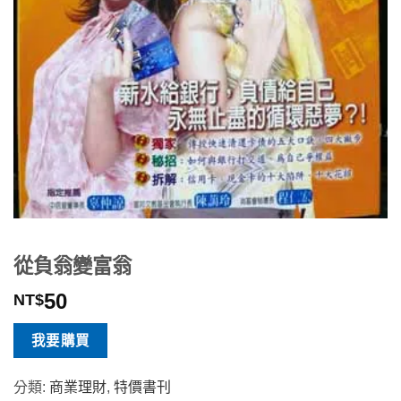
從負翁變富翁
50
NT$
我要購買
分類:
商業理財
,
特價書刊