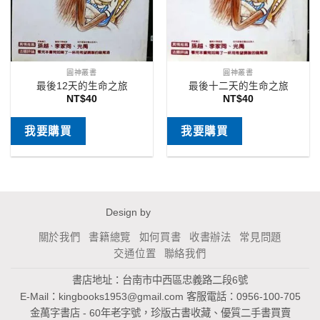
圓神叢書
圓神叢書
最後12天的生命之旅
最後十二天的生命之旅
NT$
40
NT$
40
我要購買
我要購買
Design by
關於我們
書籍總覽
如何買書
收書辦法
常見問題
交通位置
聯絡我們
書店地址：台南市中西區忠義路二段6號
E-Mail：
kingbooks1953@gmail.com
客服電話：0956-100-705
金萬字書店 - 60年老字號，珍版古書收藏、優質二手書買賣