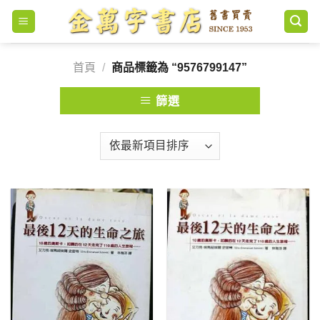
Skip
to
content
首頁
/
商品標籤為 “9576799147”
篩選