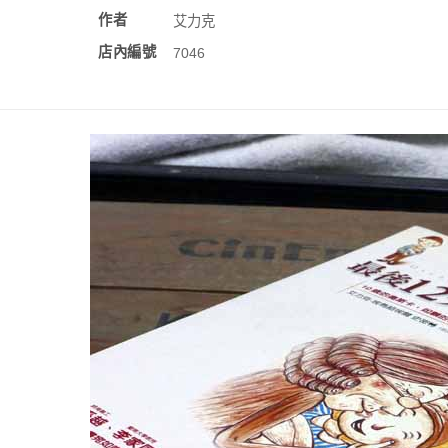
作者
艾力克
店內編號
7046