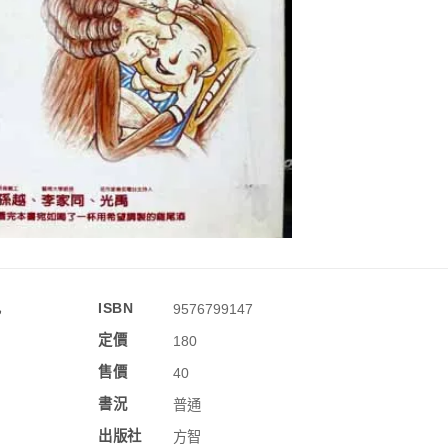
訊
ISBN
9576799147
定價
180
售價
40
書況
普通
出版社
方智