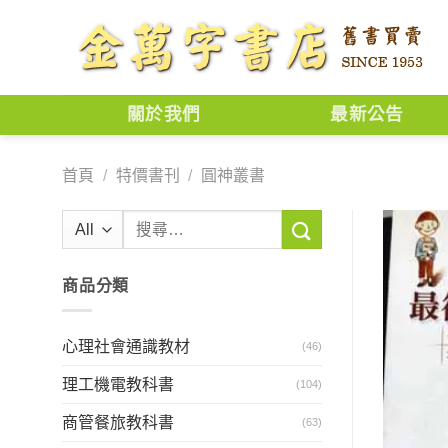
Skip
to
content
關於我們
最新公告
首頁
/
特價書刊
/
圓神叢書
搜
尋
關
商品分類
鍵
字:
心理社會通識教材
(46)
理工機電教科書
(104)
商管餐旅教科書
(63)