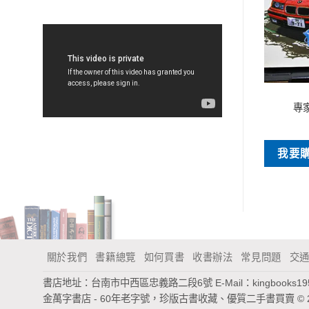
特價書刊
特價書刊
球少年的一天
獻給阿爾吉儂的花束
專
NT$
50
NT$
45
買
我要購買
我要
關於我們
書籍總覽
如何買書
收書辦法
常見問題
交
書店地址：台南市中西區忠義路二段6號
E-Mail：
kingbooks1
金萬字書店 - 60年老字號，珍版古書收藏、優質二手書買賣
© 