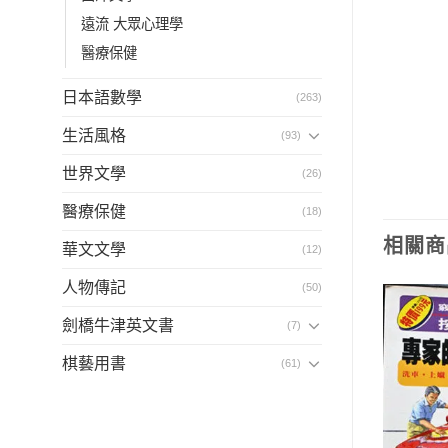
遠流 大眾心理學
醫療保健
日本語數學
(263)
生活風格
(93)
世界文學
(26)
醫療保健
(18)
相關商
華文文學
(12)
人物傳記
(50)
劍橋牛津英文書
(7)
棋藝用書
(61)