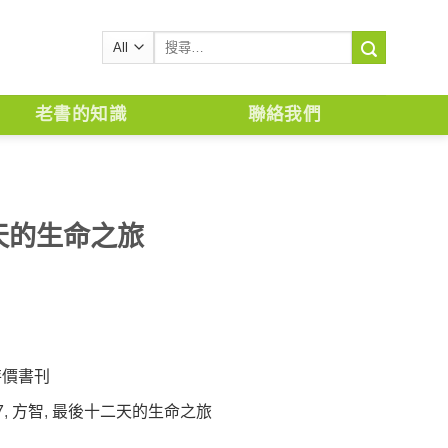
搜
尋
關
鍵
老書的知識
聯絡我們
字:
天的生命之旅
特價書刊
7
,
方智
,
最後十二天的生命之旅