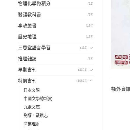
物理化學微積分
(12)
醫護教科書
(67)
李敖叢書
(154)
歷史地理
(167)
三思堂語言學習
(112)
推理雜誌
(67)
早期書刊
(3321)
特價書刊
(10872)
額外資
日本文學
中國文學總新賞
九歌文庫
劉墉，戴晨志
商業理財