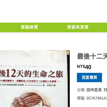
書籍總覽
買書與賣書
最後十二
40
NT$
我要購買
分類:
圓神叢書
,
標籤:
957679914