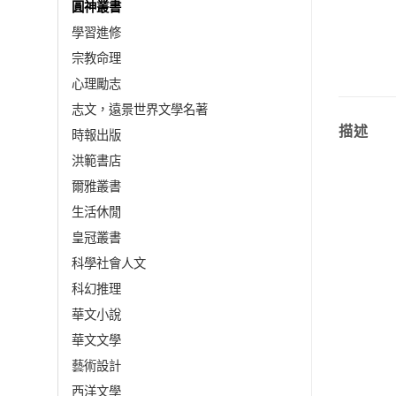
圓神叢書
學習進修
宗教命理
心理勵志
志文，遠景世界文學名著
描述
時報出版
洪範書店
爾雅叢書
生活休閒
皇冠叢書
科學社會人文
科幻推理
華文小說
華文文學
藝術設計
西洋文學