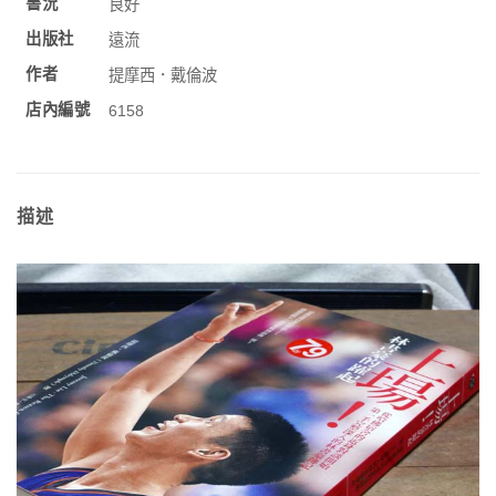
書況
良好
出版社
遠流
作者
提摩西．戴倫波
店內編號
6158
描述