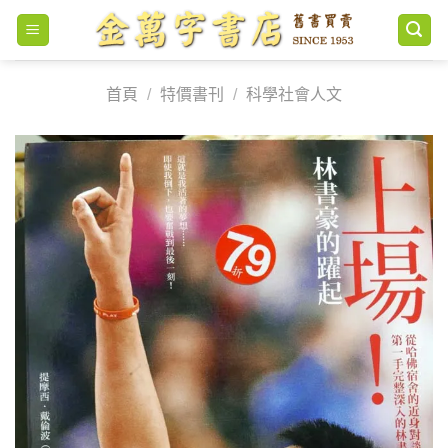
Skip
to
content
首頁
/
特價書刊
/
科學社會人文