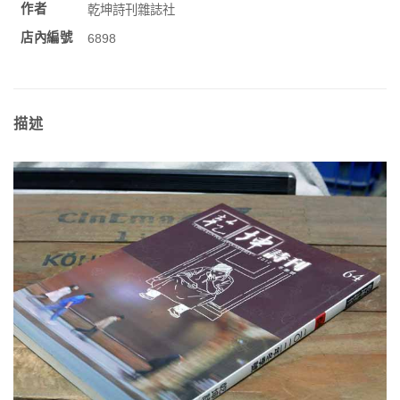
作者
乾坤詩刊雜誌社
店內編號
6898
描述