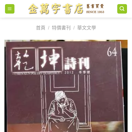
Skip
to
content
首頁
/
特價書刊
/
華文文學