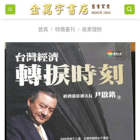
Skip
to
content
首頁
/
特價書刊
/
商業理財