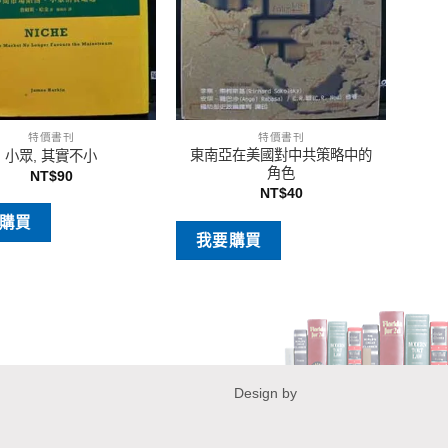
特價書刊
特價書刊
東南亞在美國對中共策略中的
小眾, 其實不小
角色
NT$
90
NT$
40
購買
我要購買
Design by