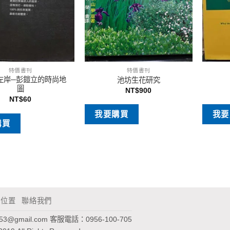
特價書刊
特價書刊
左岸─彭鎧立的時尚地
池坊生花研究
圖
NT$
900
NT$
60
我要購買
我要
購買
通位置
聯絡我們
953@gmail.com
客服電話：0956-100-705