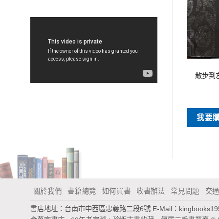
特價書刊
特價書刊
散步到
文學的出路
伊索寓言的人生智慧
NT$
45
NT$
45
買
我要購買
我要
關於我們
書籍總覽
如何買書
收書辦法
常見問題
交
書店地址：台南市中西區忠義路二段6號
E-Mail：
kingbooks1