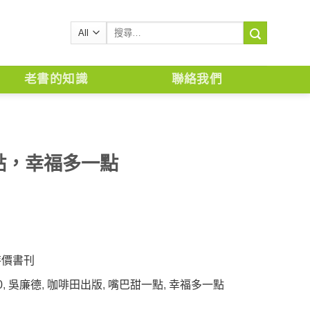
搜
尋
關
鍵
老書的知識
聯絡我們
字:
點，幸福多一點
特價書刊
0
,
吳廉德
,
咖啡田出版
,
嘴巴甜一點
,
幸福多一點