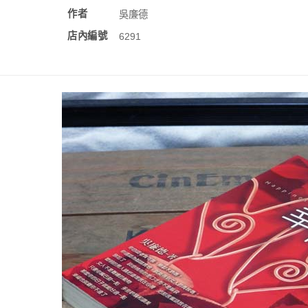
作者
吳廉德
店內編號
6291