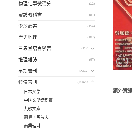
物理化學微積分
(12)
醫護教科書
(67)
李敖叢書
(154)
歷史地理
(167)
三思堂語言學習
(112)
推理雜誌
(67)
早期書刊
(3337)
特價書刊
(10920)
額外資
日本文學
中國文學總新賞
九歌文庫
劉墉，戴晨志
商業理財