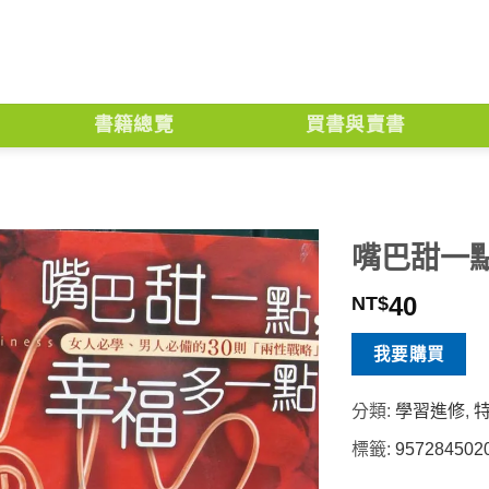
書籍總覽
買書與賣書
嘴巴甜一
40
NT$
我要購買
分類:
學習進修
,
標籤:
957284502