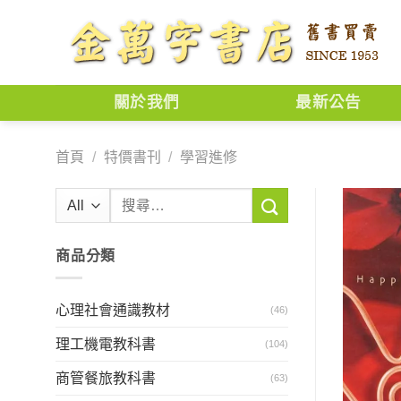
Skip
to
content
關於我們
最新公告
首頁
/
特價書刊
/
學習進修
搜
尋
關
商品分類
鍵
字:
心理社會通識教材
(46)
理工機電教科書
(104)
商管餐旅教科書
(63)