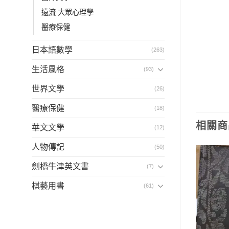
遠流 大眾心理學
醫療保健
日本語數學
(263)
生活風格
(93)
世界文學
(26)
醫療保健
(18)
相關商
華文文學
(12)
人物傳記
(50)
劍橋牛津英文書
(7)
棋藝用書
(61)