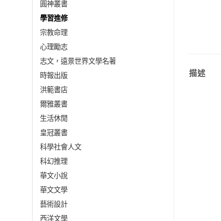
圓神叢書
學習進修
宗教命理
心理勵志
志文，遠景世界文學名著
描述
時報出版
洪範書店
爾雅叢書
生活休閒
皇冠叢書
科學社會人文
科幻推理
華文小說
華文文學
藝術設計
西洋文學