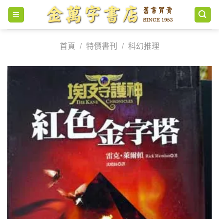
Skip
to
content
首頁
/
特價書刊
/
科幻推理