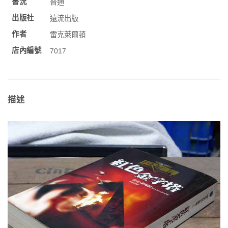
書況
普通
出版社
遠流出版
作者
雷克萊爾頓
店內編號
7017
描述