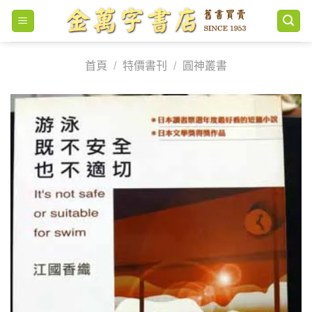
Skip
to
content
首頁
/
特價書刊
/
圓神叢書