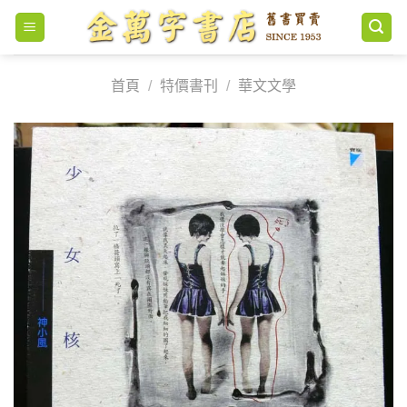
Skip
to
content
首頁
/
特價書刊
/
華文文學