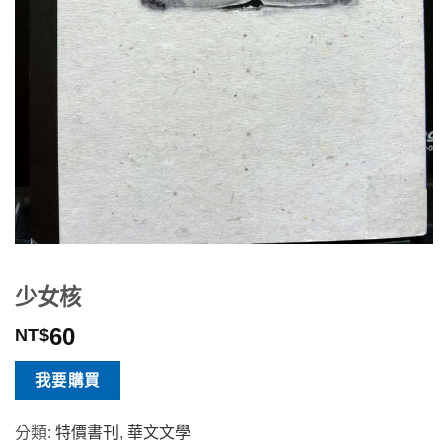
少女核
60
NT$
我要購買
分類:
特價書刊
,
華文文學