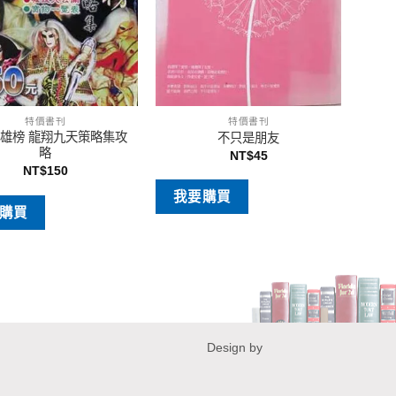
特價書刊
特價書刊
雄榜 龍翔九天策略集攻
不只是朋友
略
NT$
45
NT$
150
我要購買
購買
Design by