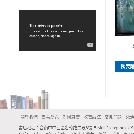
特價書刊
特價書刊
金光明經
被一隻狗撿到
NT$
60
NT$
40
買
我要購買
我要
關於我們
書籍總覽
如何買書
收書辦法
常見問題
交
書店地址：台南市中西區忠義路二段6號
E-Mail：
kingbooks1