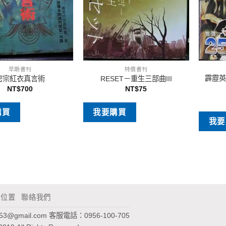
早期書刊
特價書刊
霹靂英
密宗紅衣真言術
RESET－重生三部曲III
NT$
700
NT$
75
購買
我要購買
我要
通位置
聯絡我們
953@gmail.com
客服電話：0956-100-705