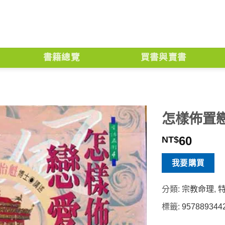
書籍總覽
買書與賣書
怎樣佈置
60
NT$
我要購買
分類:
宗教命理
,
標籤:
957889344