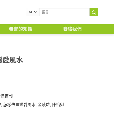
搜
尋
關
鍵
老書的知識
聯絡我們
字:
戀愛風水
特價書刊
2
,
怎樣佈置戀愛風水
,
金菠蘿
,
陳怡魁