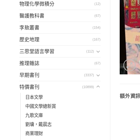
物理化學微積分
(12)
醫護教科書
(67)
李敖叢書
(154)
歷史地理
(167)
三思堂語言學習
(112)
推理雜誌
(67)
早期書刊
(3337)
特價書刊
(10899)
額外資
日本文學
中國文學總新賞
九歌文庫
劉墉，戴晨志
商業理財