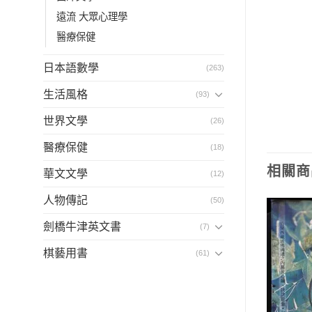
遠流 大眾心理學
醫療保健
日本語數學
(263)
生活風格
(93)
世界文學
(26)
醫療保健
(18)
相關商
華文文學
(12)
人物傳記
(50)
劍橋牛津英文書
(7)
棋藝用書
(61)