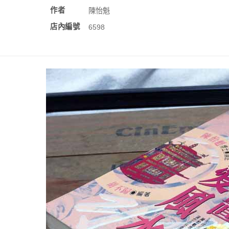
作者
陳怡魁
店內編號
6598