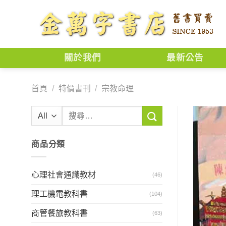
Skip
to
content
關於我們
最新公告
首頁
/
特價書刊
/
宗教命理
搜
尋
關
商品分類
鍵
字:
心理社會通識教材
(46)
理工機電教科書
(104)
商管餐旅教科書
(63)