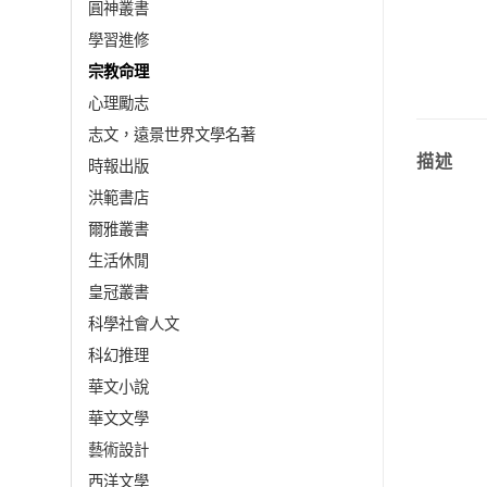
圓神叢書
學習進修
宗教命理
心理勵志
志文，遠景世界文學名著
描述
時報出版
洪範書店
爾雅叢書
生活休閒
皇冠叢書
科學社會人文
科幻推理
華文小說
華文文學
藝術設計
西洋文學