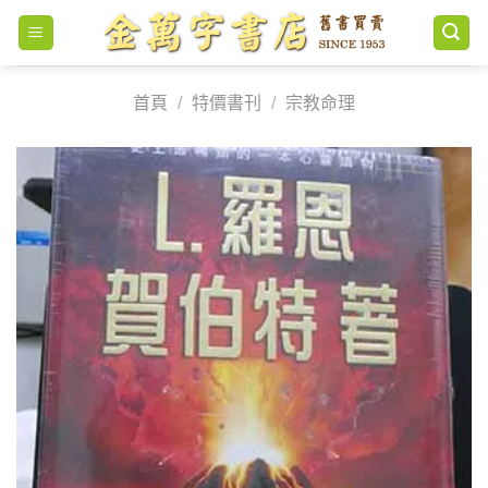
Skip
to
content
首頁
/
特價書刊
/
宗教命理