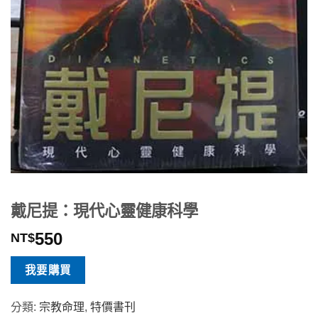
戴尼提：現代心靈健康科學
550
NT$
我要購買
分類:
宗教命理
,
特價書刊