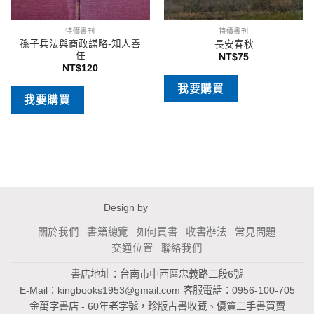
特價書刊
特價書刊
孫子兵法與商政謀略-知人善
長安春秋
任
NT$
75
NT$
120
我要購買
我要購買
Design by
關於我們
書籍總覽
如何買書
收書辦法
常見問題
交通位置
聯絡我們
書店地址：台南市中西區忠義路二段6號
E-Mail：
kingbooks1953@gmail.com
客服電話：0956-100-705
金萬字書店 - 60年老字號，珍版古書收藏、優質二手書買賣