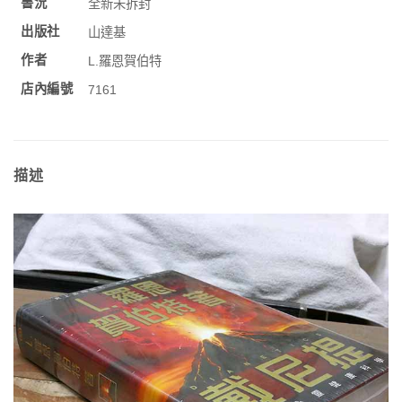
書況
全新未拆封
出版社
山達基
作者
L.羅恩賀伯特
店內編號
7161
描述