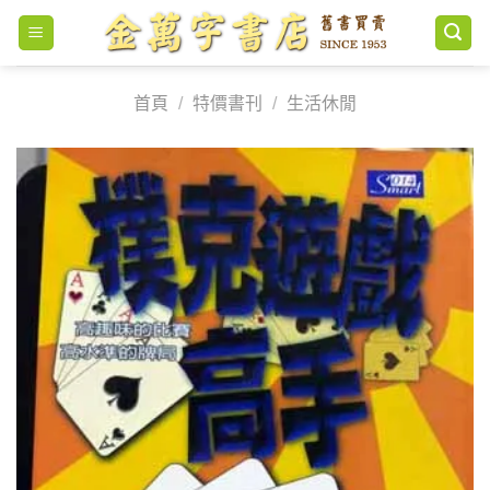
Skip
to
content
首頁
/
特價書刊
/
生活休閒