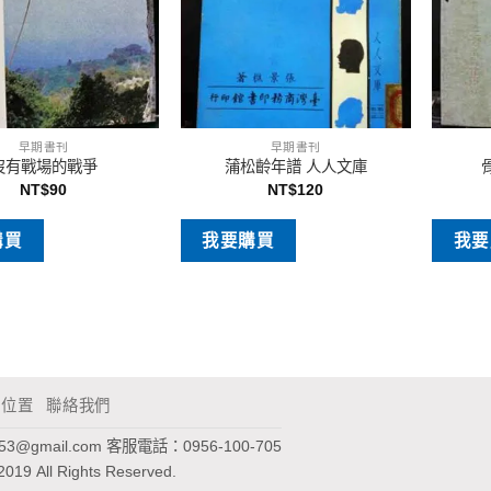
早期書刊
早期書刊
沒有戰場的戰爭
蒲松齡年譜 人人文庫
NT$
90
NT$
120
購買
我要購買
我要
通位置
聯絡我們
953@gmail.com
客服電話：0956-100-705
2019 All Rights Reserved.