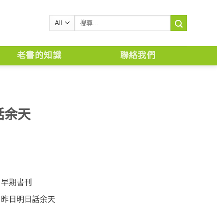
搜
尋
關
鍵
老書的知識
聯絡我們
字:
話余天
,
早期書刊
,
昨日明日話余天