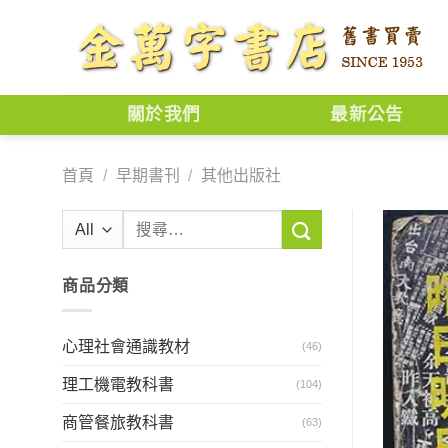
Skip
to
content
關於我們
最新公告
首頁
/
早期書刊
/
其他出版社
搜
尋
關
商品分類
鍵
字:
心理社會通識教材
(46)
理工機電教科書
(104)
商管餐旅教科書
(63)