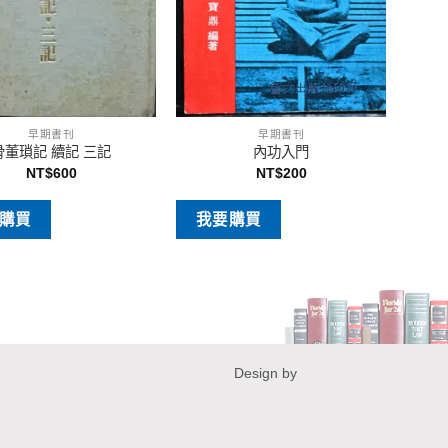
早期書刊
早期書刊
骨董瑣記 續記 三記
內功入門
NT$
600
NT$
200
購買
我要購買
Design by