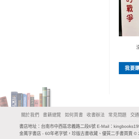
早期書刊
早期書刊
編針灸腧穴學
詩詞閩南話讀音與押韻
NT$
250
NT$
200
買
我要購買
我要
關於我們
書籍總覽
如何買書
收書辦法
常見問題
交
書店地址：台南市中西區忠義路二段6號
E-Mail：
kingbooks1
金萬字書店 - 60年老字號，珍版古書收藏、優質二手書買賣
© 