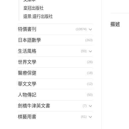
皇冠出版社
遠景,遠行出版社
描述
特價書刊
(10874)
日本語數學
(263)
生活風格
(93)
世界文學
(26)
醫療保健
(18)
華文文學
(12)
人物傳記
(50)
劍橋牛津英文書
(7)
棋藝用書
(61)