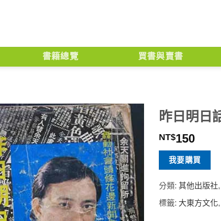
書籍總覽
買書與賣書
昨日明日
150
NT$
我要購買
分類:
其他出版社
標籤:
大東方文化