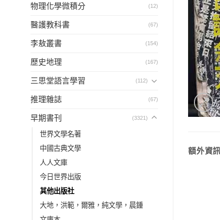
物理化學微積分
(12)
醫護教科書
(67)
李敖叢書
(154)
歷史地理
(167)
三思堂語言學習
(112)
推理雜誌
(67)
早期書刊
(3321)
世界文學名著
中國古典文學
額外資
人人文庫
今日世界出版
其他出版社
大地，洪範，爾雅，純文學，晨鍾
文庫本