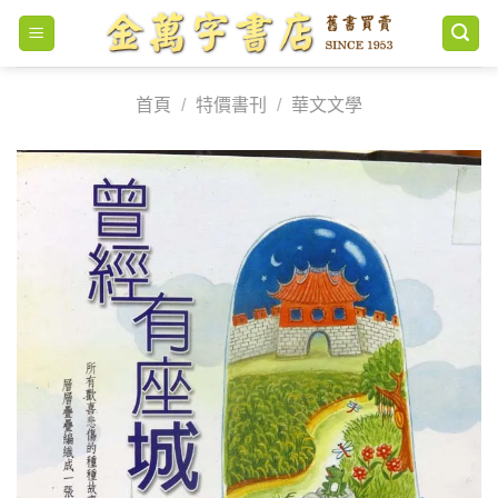
Skip
to
content
首頁
/
特價書刊
/
華文文學