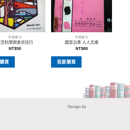
早期書刊
早期書刊
太空科學與食衣住行
國音沿革 人人文庫
NT$
50
NT$
80
購買
我要購買
Design by