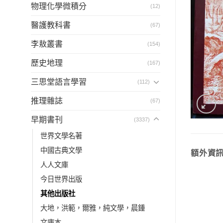
物理化學微積分
(12)
醫護教科書
(67)
李敖叢書
(154)
歷史地理
(167)
三思堂語言學習
(112)
推理雜誌
(67)
早期書刊
(3337)
世界文學名著
中國古典文學
額外資
人人文庫
今日世界出版
其他出版社
大地，洪範，爾雅，純文學，晨鍾
文庫本