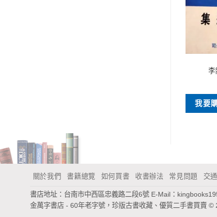
早期書刊
早期書刊
藝文掌故叢談
提名候選人簡介資料
李
NT$
180
NT$
350
買
我要購買
我要
關於我們
書籍總覽
如何買書
收書辦法
常見問題
交
書店地址：台南市中西區忠義路二段6號
E-Mail：
kingbooks1
金萬字書店 - 60年老字號，珍版古書收藏、優質二手書買賣
© 