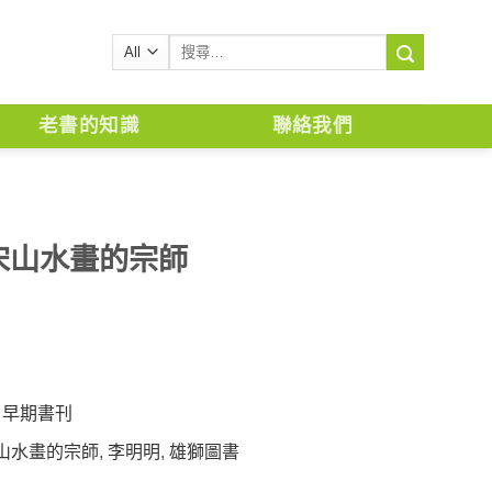
搜
尋
關
鍵
老書的知識
聯絡我們
字:
宋山水畫的宗師
,
早期書刊
山水畫的宗師
,
李明明
,
雄獅圖書