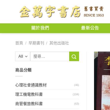
Skip
to
content
關於我們
最新公告
首頁
/
早期書刊
/
其他出版社
搜
尋
關
商品分類
鍵
字:
心理社會通識教材
(46)
理工機電教科書
(104)
商管餐旅教科書
(63)