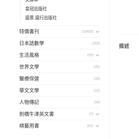
皇冠出版社
遠景,遠行出版社
特價書刊
(10920)
日本語數學
(263)
描述
生活風格
(93)
世界文學
(26)
醫療保健
(18)
華文文學
(12)
人物傳記
(50)
劍橋牛津英文書
(7)
棋藝用書
(61)