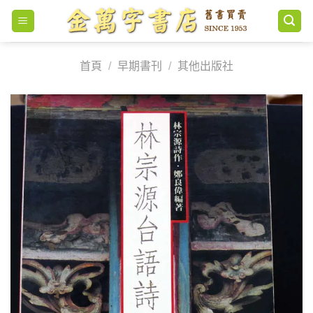
Skip
to
content
首頁
/
早期書刊
/
其他出版社