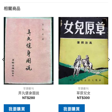
相關商品
早期書刊
早期書刊
弄丸健身圖說
草原兒女
NT$
280
NT$
300
我要購買
我要購買