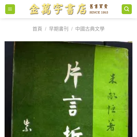
Skip
to
content
首頁
/
早期書刊
/
中國古典文學