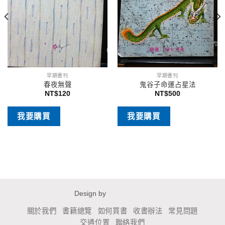
早期書刊
早期書刊
春夜無聲
鬼谷子命運占星法
NT$
120
NT$
500
我要購買
我要購買
Design by
關於我們
書籍總覽
如何買書
收書辦法
常見問題
交通位置
聯絡我們