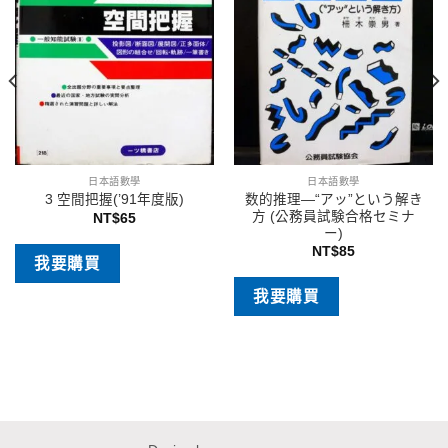
日本語數學
日本語數學
数的推理―“アッ”という解き
3 空間把握(’91年度版)
方 (公務員試験合格セミナ
NT$
65
ー)
NT$
85
我要購買
我要購買