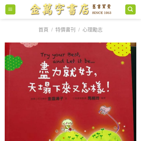
Skip
to
content
首頁
/
特價書刊
/
心理勵志