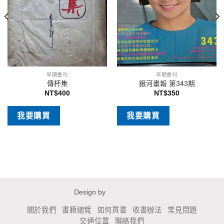
早期書刊
早期書刊
傳杯集
銀河畫報 第343期
NT$
400
NT$
350
我要購買
我要購買
Design by
關於我們
書籍總覽
如何買書
收書辦法
常見問題
交通位置
聯絡我們