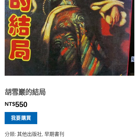
胡雪巖的結局
550
NT$
我要購買
分類:
其他出版社
,
早期書刊