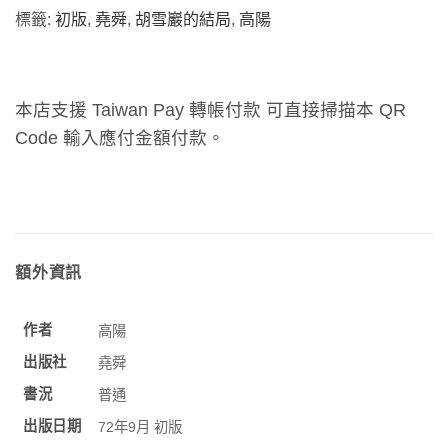
標籤:
初版
,
堯舜
,
胡雪巖的結局
,
高陽
本店支援 Taiwan Pay 轉帳付款 可直接掃描本 QR
Code 輸入應付金額付款。
額外資訊
作者
高陽
出版社
堯舜
書況
普通
出版日期
72年9月 初版