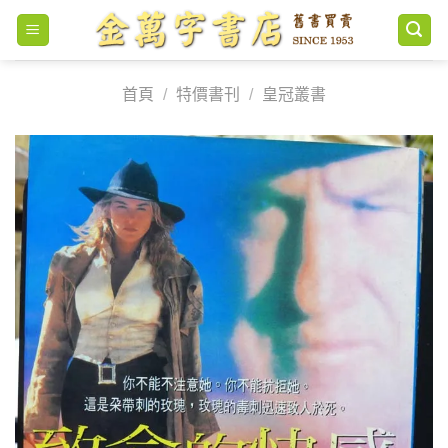
Skip
to
content
首頁
/
特價書刊
/
皇冠叢書