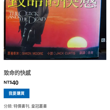
致命的快感
40
NT$
我要購買
分類:
特價書刊
,
皇冠叢書