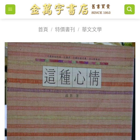
Skip
to
content
首頁
/
特價書刊
/
華文文學