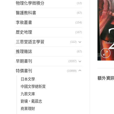
物理化學微積分
(12)
醫護教科書
(67)
李敖叢書
(154)
歷史地理
(167)
三思堂語言學習
(112)
推理雜誌
(67)
早期書刊
(3337)
特價書刊
(10899)
額外資
日本文學
中國文學總新賞
九歌文庫
劉墉，戴晨志
商業理財