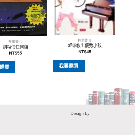
特價書刊
特價書刊
輕鬆教出優秀小孩
別相信任何貓
NT$
45
NT$
55
我要購買
購買
Design by