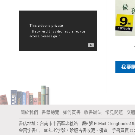
特價書刊
特價書刊
禁止說話
生死大事
NT$
40
NT$
50
買
我要購買
我要
關於我們
書籍總覽
如何買書
收書辦法
常見問題
交
書店地址：台南市中西區忠義路二段6號
E-Mail：
kingbooks1
金萬字書店 - 60年老字號，珍版古書收藏、優質二手書買賣
© 