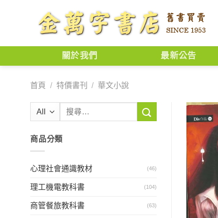
Skip
to
content
關於我們
最新公告
首頁
/
特價書刊
/
華文小說
搜
尋
關
商品分類
鍵
字:
心理社會通識教材
(46)
理工機電教科書
(104)
商管餐旅教科書
(63)