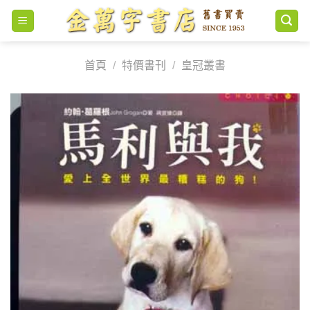
Skip
to
content
首頁
/
特價書刊
/
皇冠叢書