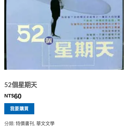
52個星期天
60
NT$
我要購買
分類:
特價書刊
,
華文文學