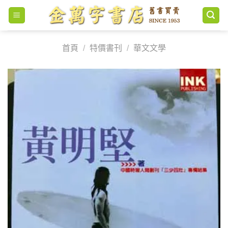
Skip
to
content
首頁
/
特價書刊
/
華文文學