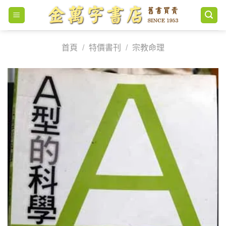
Skip
to
content
首頁
/
特價書刊
/
宗教命理