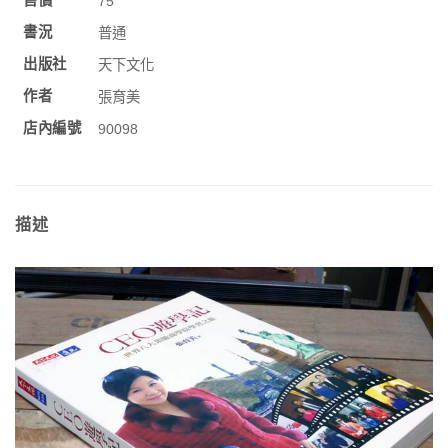
售價
75
書況
普通
出版社
天下文化
作者
張育美
店內編號
90098
描述