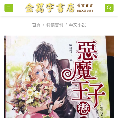
Skip
to
content
首頁
/
特價書刊
/
華文小說