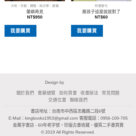
大地，洪範，爾雅，純文學，晨鍾
特價書刊
蘭嶼再見
跟孩子這麼說就對了
NT$
950
NT$
60
我要購買
我要購買
Design by
關於我們
書籍總覽
如何買書
收書辦法
常見問題
交通位置
聯絡我們
書店地址：台南市中西區忠義路二段6號
E-Mail：
kingbooks1953@gmail.com
客服電話：0956-100-705
金萬字書店 - 60年老字號，珍版古書收藏、優質二手書買賣
© 2019 All Rights Reserved.