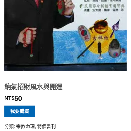
納氣招財風水與開運
50
NT$
我要購買
分類:
宗教命理
,
特價書刊